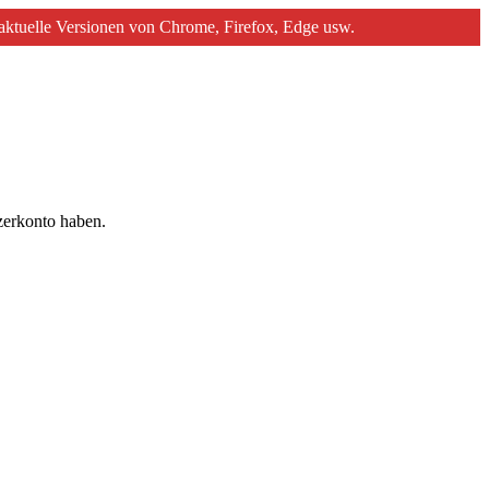
e aktuelle Versionen von Chrome, Firefox, Edge usw.
tzerkonto haben.